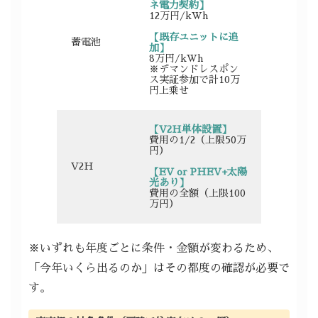
ネ電力契約】
12万円/kWh
【既存ユニットに追
蓄電池
加】
8万円/kWh
※デマンドレスポン
ス実証参加で計10万
円上乗せ
【V2H単体設置】
費用の1/2（上限50万
円）
V2H
【EV or PHEV+太陽
光あり】
費用の全額（上限100
万円）
※いずれも年度ごとに条件・金額が変わるため、
「今年いくら出るのか」はその都度の確認が必要で
す。