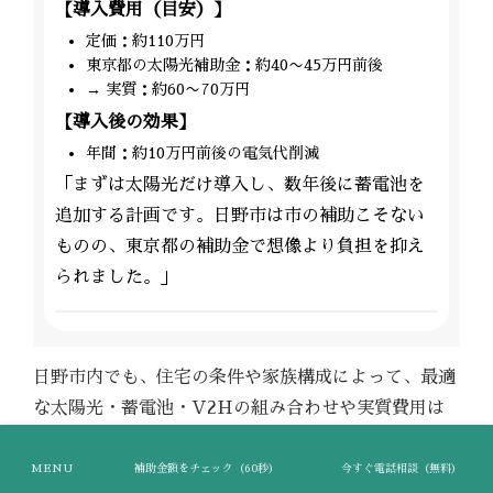
【導入費用（目安）】
定価：約110万円
東京都の太陽光補助金：約40〜45万円前後
→ 実質：約60〜70万円
【導入後の効果】
年間：約10万円前後の電気代削減
「まずは太陽光だけ導入し、数年後に蓄電池を
追加する計画です。日野市は市の補助こそない
ものの、東京都の補助金で想像より負担を抑え
られました。」
日野市内でも、住宅の条件や家族構成によって、最適
な太陽光・蓄電池・V2Hの組み合わせや実質費用は
大きく変わります。
MENU
補助金額をチェック（60秒）
今すぐ電話相談（無料）