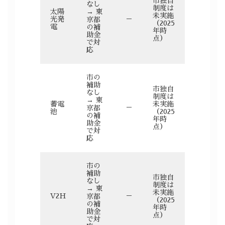
市独自
なし
制度は
太陽
→ 東
未実施
光発
－
京都
（2025
電
の補
年時
助金
点）
で対
応
市の
補助
市独自
なし
制度は
→ 東
蓄電
未実施
－
京都
池
（2025
の補
年時
助金
点）
で対
応
市の
補助
市独自
なし
制度は
→ 東
未実施
V2H
－
京都
（2025
の補
年時
助金
点）
で対