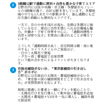
3路線12駅で通勤に便利＋自然も豊かな子育てエリア
日野市内にはJR中央線・京王線・多摩都市モノレー
ルの3路線が通り、合計12駅を有しています。多摩地
域の中でも1人あたりの駅数が多く、都心通勤にも立
川方面の移動にも便利なエリアです。
一方で、市の中央を浅川が流れ、北側は多摩川に接
しているなど、身近に自然を感じられる住環境も魅
力。共働き・子育て世帯を中心に、「通勤利便性＋
自然＋治安の良さ」を理由に選ばれることが増えて
います。
こうした「通勤時間が長く、在宅時間は朝・夜に集
中する」ライフスタイルのご家庭ほど、
・日中：太陽光で発電
・夕方〜夜：蓄電池で自家消費
という組み合わせによるメリットが大きくなりま
す。
市独自補助がない分、“東京都補助の引き出し
方”がカギに
日野市には市独自の太陽光・蓄電池補助がないた
め、「東京都＋国の補助制度をどこまで引き出せる
か」が実質負担を左右します。
制度に精通した業者と一緒にプランを組むことで、
・太陽光だけを先行導入して数年後に蓄電池を追加
・太陽光＋蓄電池＋V2Hを一気に導入し、補助を最
大限活用