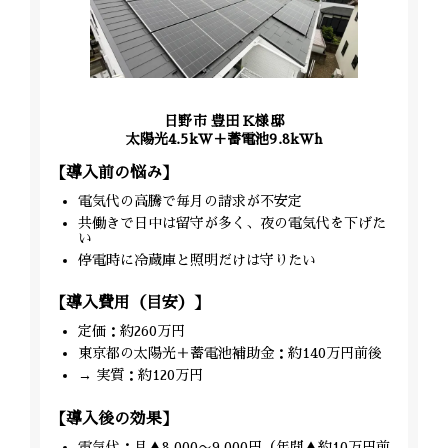
日野市 豊田 K様邸
太陽光4.5kW＋蓄電池9.8kWh
【導入前の悩み】
電気代の高騰で毎月の請求が不安定
共働きで日中は留守が多く、夜の電気代を下げた
い
停電時に冷蔵庫と照明だけは守りたい
【導入費用（目安）】
定価：約260万円
東京都の太陽光＋蓄電池補助金：約140万円前後
→ 実質：約120万円
【導入後の効果】
電気代：月▲8,000〜9,000円（年間▲約10万円前