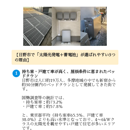
【日野市で「太陽光発電＋蓄電池」が選ばれやすい3つ
の理由】
持ち家・戸建て率が高く、屋根条件に恵まれたベッ
ドタウン
日野市は人口約19万人、多摩地域の中でも新宿から
約30分圏内のベッドタウンとして発展してきた街で
す。
国勢調査等の統計では、
・持ち家率：約73.2％
・戸建て率：約57.8％
と、東京都平均（持ち家率65.5％、戸建て率
38.0％）よりも高い水準となっており、4〜6kWク
ラスの太陽光を載せやすい戸建て住宅が多いエリア
です。