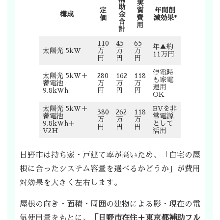
実
助
定
質
年間削
構成
金
価
費
減効果*
合
用
計
110
45
65
年▲約
太陽光 5kW
万
万
万
11万円
円
円
円
停電時
太陽光 5kW＋
280
162
118
も家電
蓄電池
万
万
万
運用
9.8kWh
円
円
円
OK
太陽光 5kW＋
EVを非
380
262
118
蓄電池
常電源
万
万
万
9.8kWh＋
として
円
円
円
V2H
活用
日野市は持ち家・戸建て率が高いため、「自宅の屋
根に合ったシステム容量を選べるかどうか」が費用
対効果を大きく左右します。
屋根の向き・面積・周囲の建物による影・現在の電
気使用量をもとに、
「日野市在住＋東京都補助フル