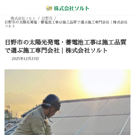
コ
ナ
ン
ビ
テ
ゲ
ン
ー
株式会社ソルト
日野市
ツ
シ
日野市の太陽光発電・蓄電池工事は施工品質で選ぶ施工専門会社｜株式会社
へ
ョ
ソルト
ス
ン
キ
に
ッ
移
日野市の太陽光発電・蓄電池工事は施工品質
プ
動
で選ぶ施工専門会社｜株式会社ソルト
2025年12月23日