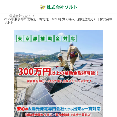
コ
ナ
ン
ビ
テ
ゲ
ン
ー
株式会社ソルト
ツ
シ
2025年東京都で太陽光・蓄電池・V2Hを賢く導入（補助金対応）｜株式会社
へ
ョ
ソルト
ス
ン
キ
に
ッ
移
プ
動